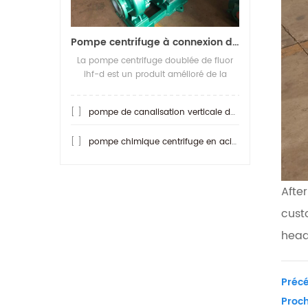
Pompe centrifuge à connexion directe doublée de téflon ihf-d
La pompe centrifuge doublée de fluor
ihf-d est un produit amélioré de la
pompe centrifuge doublée de fluor ihf.
ce qui est plus résistant aux acides q
[ ]
pompe de canalisation verticale doublée de téflon gdf
[ ]
pompe chimique centrifuge en acier inoxydable ih
Afte
cust
head
Précé
Proch